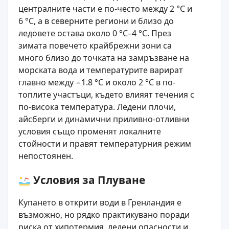
централните части е по-често между 2 °C и
6 °C, а в северните региони и близо до
ледовете остава около 0 °C–4 °C. През
зимата повечето крайбрежни зони са
много близо до точката на замръзване на
морската вода и температурите варират
главно между −1.8 °C и около 2 °C в по-
топлите участъци, където влияят течения с
по-висока температура. Ледени плочи,
айсберги и динамични приливно-отливни
условия също променят локалните
стойности и правят температурния режим
непостоянен.
Условия за Плуване
Купането в открити води в Гренландия е
възможно, но рядко практикувано поради
риска от хипотермия, ледени опасности и