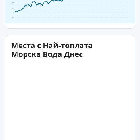
4°
3°
2°
1°
Места с Най-топлата
Морска Вода Днес
10°C