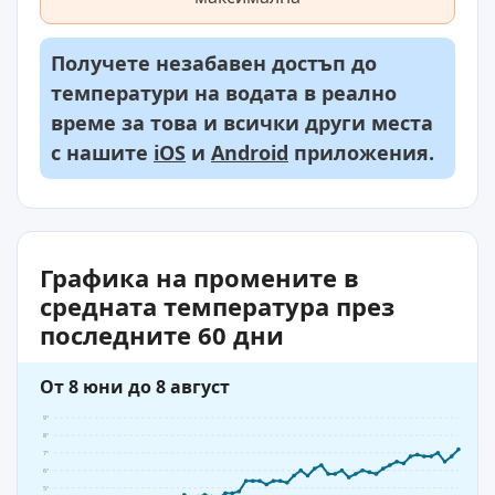
Получете незабавен достъп до
температури на водата в реално
време за това и всички други места
с нашите
iOS
и
Android
приложения.
Графика на промените в
средната температура през
последните 60 дни
От 8 юни до 8 август
9°
8°
7°
6°
5°