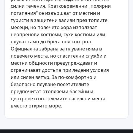
силни течения. Кратковременни „полярни
потапяния“ се извършват от местни и
туристи в защитени заливи през топлите
месеци, но повечето хора използват
неопренови костюми, сухи костюми или
плуват само до брега под контрол.
Официална забрана за плуване няма в
повечето места, но спасителни служби и
местни общности предупреждават и
ограничават достъпа при ледени условия
или силен вятър. За по-комфортно и
безопасно плуване посетителите
предпочитат отопляеми басейни и
центрове в по-големите населени места
вместо открито море.