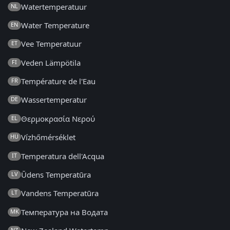
Watertemperatuur
NL
Water Temperature
EN
Vee Temperatuur
ET
Veden Lämpötila
FI
Température de l'Eau
FR
Wassertemperatur
DE
Θερμοκρασία Νερού
EL
Vízhőmérséklet
HU
Temperatura dell'Acqua
IT
Ūdens Temperatūra
LV
Vandens Temperatūra
LT
Температура на Водата
MK
NZ