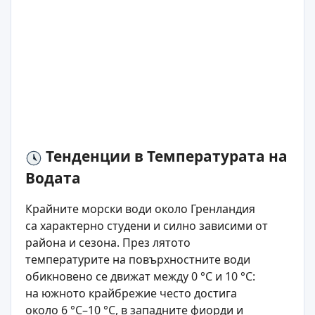
Тенденции в Температурата на
Водата
Крайните морски води около Гренландия
са характерно студени и силно зависими от
района и сезона. През лятото
температурите на повърхностните води
обикновено се движат между 0 °C и 10 °C:
на южното крайбрежие често достига
около 6 °C–10 °C, в западните фиорди и