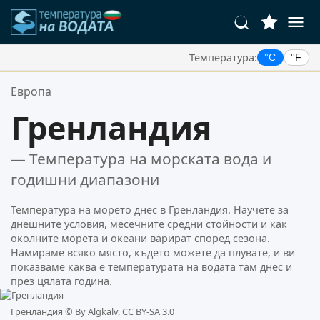
Температура:
°C
°F
Вашите Любими Местоположения:
Европа
Вашият списък с любими е празен.
Гренландия
— Температура на морската вода и
годишни диапазони
Температура на морето днес в Гренландия. Научете за
днешните условия, месечните средни стойности и как
околните морета и океани варират според сезона.
Намираме всяко място, където можете да плувате, и ви
показваме каква е температурата на водата там днес и
през цялата година.
Гренландия ©
By Algkalv, CC BY-SA 3.0