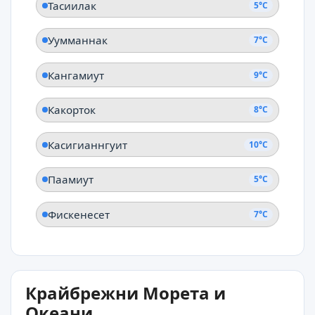
Тасиилак
5°C
Уумманнак
7°C
Кангамиут
9°C
Какорток
8°C
Касигианнгуит
10°C
Паамиут
5°C
Фискенесет
7°C
Крайбрежни Морета и
Океани