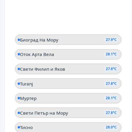
Биоград На Мору
27.9°C
Оток Арта Вела
28.1°C
Свети Филип и Яков
27.8°C
Turanj
27.8°C
Муртер
28.1°C
Свети Петър на Мору
27.8°C
Тисно
28.0°C