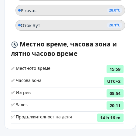
Pirovac
28.0°C
Оток Зут
28.1°C
Местно време, часова зона и
лятно часово време
✅ Местното време
15:59
✅ Часова зона
UTC+2
✅ Изгрев
05:54
✅ Залез
20:11
✅ Продължителност на деня
14 h 16 m