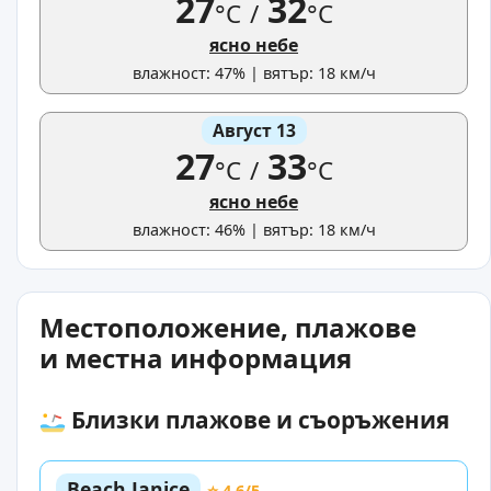
27
32
°C
/
°C
ясно небе
влажност: 47% | вятър: 18 км/ч
Август 13
27
33
°C
/
°C
ясно небе
влажност: 46% | вятър: 18 км/ч
Местоположение, плажове
и местна информация
Близки плажове и съоръжения
Beach Janice
⭐ 4.6/5