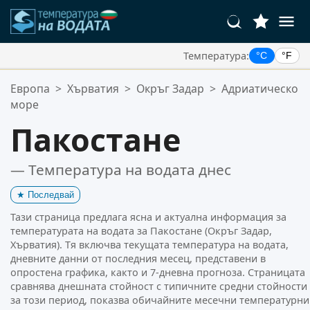
Температура:
°C
°F
Вашите Любими Местоположения:
Европа
>
Хърватия
>
Окръг Задар
>
Адриатическо
Вашият списък с любими е празен.
море
Пакостане
— Температура на водата днес
★
Последвай
Тази страница предлага ясна и актуална информация за
температурата на водата за Пакостане (Окръг Задар,
Хърватия). Тя включва текущата температура на водата,
дневните данни от последния месец, представени в
опростена графика, както и 7-дневна прогноза. Страницата
сравнява днешната стойност с типичните средни стойности
за този период, показва обичайните месечни температурни