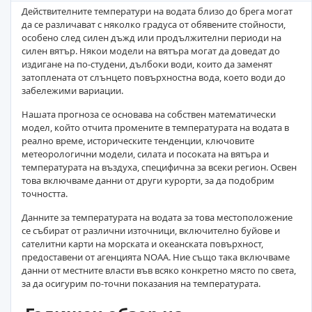
Действителните температури на водата близо до брега могат
да се различават с няколко градуса от обявените стойности,
особено след силен дъжд или продължителни периоди на
силен вятър. Някои модели на вятъра могат да доведат до
издигане на по-студени, дълбоки води, които да заменят
затоплената от слънцето повърхностна вода, което води до
забележими вариации.
Нашата прогноза се основава на собствен математически
модел, който отчита промените в температурата на водата в
реално време, историческите тенденции, ключовите
метеорологични модели, силата и посоката на вятъра и
температурата на въздуха, специфична за всеки регион. Освен
това включваме данни от други курорти, за да подобрим
точността.
Данните за температурата на водата за това местоположение
се събират от различни източници, включително буйове и
сателитни карти на морската и океанската повърхност,
предоставени от агенцията NOAA. Ние също така включваме
данни от местните власти във всяко конкретно място по света,
за да осигурим по-точни показания на температурата.