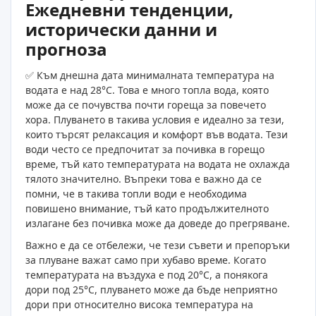
Ежедневни тенденции,
исторически данни и
прогноза
✅ Към днешна дата минималната температура на
водата е над 28°C. Това е много топла вода, която
може да се почувства почти гореща за повечето
хора. Плуването в такива условия е идеално за тези,
които търсят релаксация и комфорт във водата. Тези
води често се предпочитат за почивка в горещо
време, тъй като температурата на водата не охлажда
тялото значително. Въпреки това е важно да се
помни, че в такива топли води е необходима
повишено внимание, тъй като продължителното
излагане без почивка може да доведе до прегряване.
Важно е да се отбележи, че тези съвети и препоръки
за плуване важат само при хубаво време. Когато
температурата на въздуха е под 20°C, а понякога
дори под 25°C, плуването може да бъде неприятно
дори при относително висока температура на