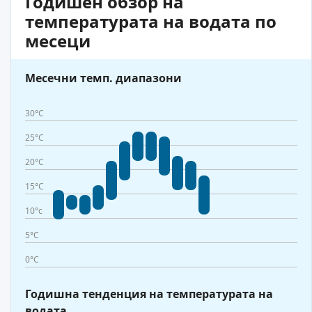
Годишен обзор на
температурата на водата по
месеци
Месечни темп. диапазони
30°C
25°C
20°C
15°C
10°c
5°C
0°C
Годишна тенденция на температурата на
водата