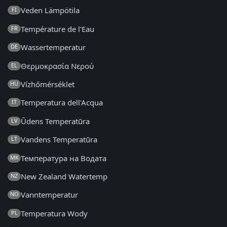
Veden Lämpötila
FI
Température de l'Eau
FR
Wassertemperatur
DE
Θερμοκρασία Νερού
EL
Vízhőmérséklet
HU
Temperatura dell'Acqua
IT
Ūdens Temperatūra
LV
Vandens Temperatūra
LT
Температура на Водата
MK
New Zealand Watertemp
NZ
Vanntemperatur
NO
Temperatura Wody
PL