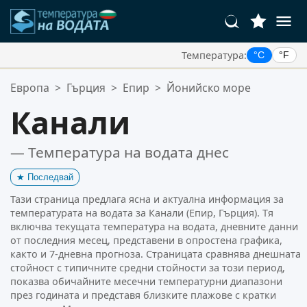
Температура:
°C
°F
Вашите Любими Местоположения:
Европа
>
Гърция
>
Епир
>
Йонийско море
Вашият списък с любими е празен.
Канали
— Температура на водата днес
★
Последвай
Тази страница предлага ясна и актуална информация за
температурата на водата за Канали (Епир, Гърция). Тя
включва текущата температура на водата, дневните данни
от последния месец, представени в опростена графика,
както и 7-дневна прогноза. Страницата сравнява днешната
стойност с типичните средни стойности за този период,
показва обичайните месечни температурни диапазони
през годината и представя близките плажове с кратки