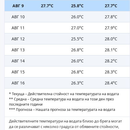
АВГ 9
27.7°C
25.8°C
27.7°C
АВГ 10
26.0°C
27.8°C
АВГ 11
27.0°C
27.9°C
АВГ 12
25.5°C
28.0°C
АВГ 13
26.8°C
28.1°C
АВГ 14
26.0°C
28.2°C
АВГ 15
26.8°C
28.3°C
АВГ 16
26.3°C
28.4°C
* Текуща – Действителна стойност на температурата на водата
** Средна – Средна температура на водата на този ден през
последните години
*** Прогноза – Нашата прогноза за температурата на водата
Действителните температури на водата близо до брега могат
да се различават с няколко градуса от обявените стойности,