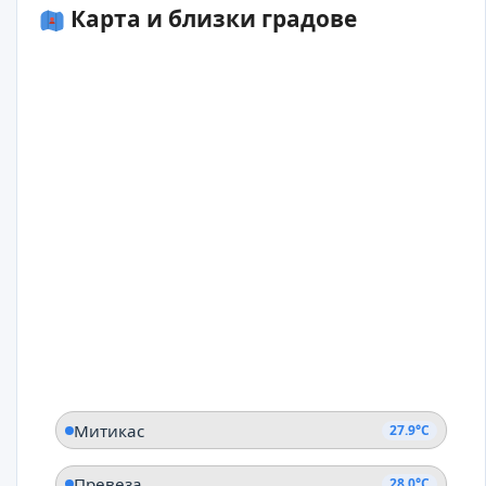
Карта и близки градове
Митикас
27.9°C
Превеза
28.0°C