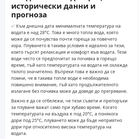
исторически данни и
прогноза
✅ Към днешна дата минималната температура на
водата е над 28°C. Това е много топла вода, която
може да се почувства почти гореща за повечето
хора. Плуването в такива условия е идеално за тези,
които търсят релаксация и комфорт във водата. Тези
води често се предпочитат за почивка в горещо
време, тъй като температурата на водата не охлажда
тялото значително. Въпреки това е важно да се
помни, че в такива топли води е необходима
повишено внимание, тъй като продължителното
излагане без почивка може да доведе до прегряване.
Важно е да се отбележи, че тези съвети и препоръки
за плуване важат само при хубаво време. Когато
температурата на въздуха е под 20°C, а понякога
дори под 25°C, плуването може да бъде неприятно
дори при относително висока температура на
водата.