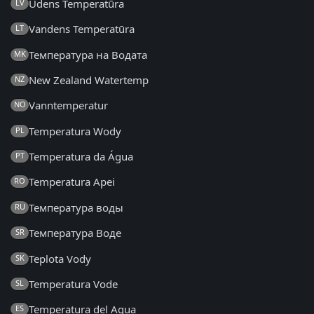
Ūdens Temperatūra
LV
Vandens Temperatūra
LT
Температура на Водата
MK
New Zealand Watertemp
NZ
Vanntemperatur
NO
Temperatura Wody
PL
Temperatura da Água
PT
Temperatura Apei
RO
Температура воды
RU
Температура Воде
SR
Teplota Vody
SK
Temperatura Vode
SL
Temperatura del Agua
ES