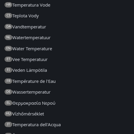
Temperatura Vode
HR
Teplota Vody
CS
Vandtemperatur
DA
Watertemperatuur
NL
Water Temperature
EN
Vee Temperatuur
ET
Veden Lämpötila
FI
Température de l'Eau
FR
Wassertemperatur
DE
Θερμοκρασία Νερού
EL
Vízhőmérséklet
HU
Temperatura dell'Acqua
IT