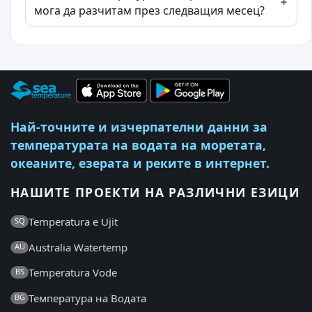
мога да разчитам през следващия месец?
Най-точните и изчерпателни данни за
температурата на водата на моретата,
океаните, езерата и реките в интернет.
НАШИТЕ ПРОЕКТИ НА РАЗЛИЧНИ ЕЗИЦИ
Temperatura e Ujit
SQ
Australia Watertemp
AU
Temperatura Vode
BS
Температура на Водата
BG