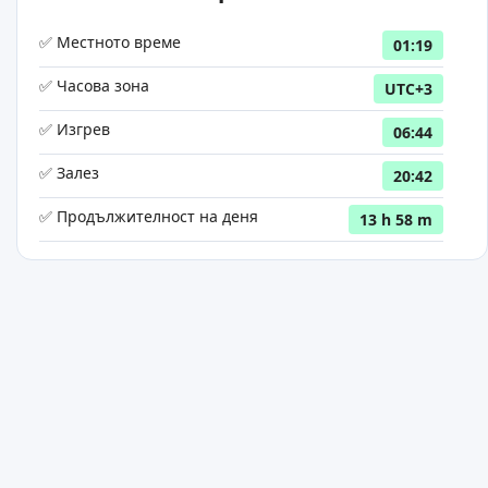
✅ Местното време
01:19
✅ Часова зона
UTC+3
✅ Изгрев
06:44
✅ Залез
20:42
✅ Продължителност на деня
13 h 58 m