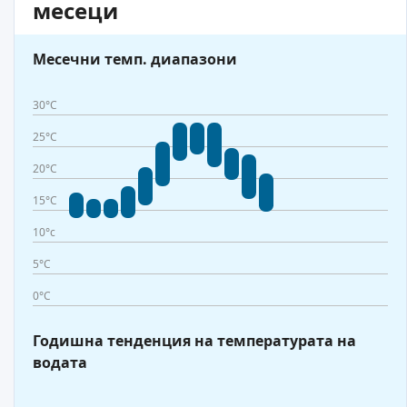
месеци
Месечни темп. диапазони
30°C
25°C
20°C
15°C
10°c
5°C
0°C
Годишна тенденция на температурата на
водата