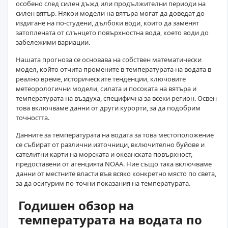
особено след силен дъжд или продължителни периоди на
силен вятър. Някои модели на вятъра могат да доведат до
издигане на по-студени, дълбоки води, които да заменят
затоплената от слънцето повърхностна вода, което води до
забележими вариации.
Нашата прогноза се основава на собствен математически
модел, който отчита промените в температурата на водата в
реално време, историческите тенденции, ключовите
метеорологични модели, силата и посоката на вятъра и
температурата на въздуха, специфична за всеки регион. Освен
това включваме данни от други курорти, за да подобрим
точността.
Данните за температурата на водата за това местоположение
се събират от различни източници, включително буйове и
сателитни карти на морската и океанската повърхност,
предоставени от агенцията NOAA. Ние също така включваме
данни от местните власти във всяко конкретно място по света,
за да осигурим по-точни показания на температурата.
Годишен обзор на
температурата на водата по