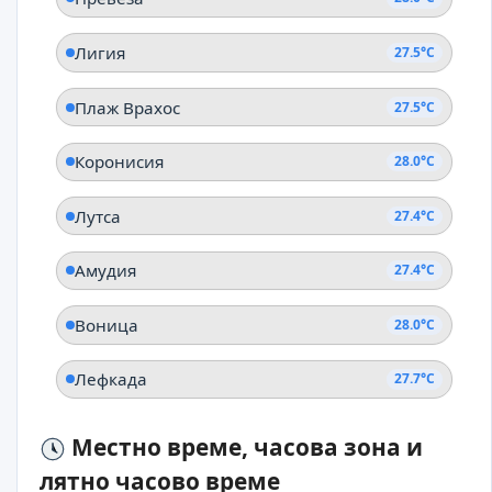
Лигия
27.5°C
Плаж Врахос
27.5°C
Коронисия
28.0°C
Лутса
27.4°C
Амудия
27.4°C
Воница
28.0°C
Лефкада
27.7°C
Местно време, часова зона и
лятно часово време