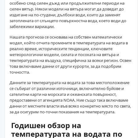
особено след силен дъжд или продължителни периоди на
силен вятър. Някои модели на вятъра могат да доведат до
издигане на по-студени, дълбоки води, които да заменят
затоплената от слънцето повърхностна вода, което води до
забележими вариации.
Нашата прогноза се основава на собствен математически
модел, който отчита промените в температурата на водата в
реално време, историческите тенденции, ключовите
метеорологични модели, силата и посоката на вятъра и
температурата на въздуха, специфична за всеки регион. Освен
това включваме данни от други курорти, за да подобрим
точността.
Данните за температурата на водата за това местоположение
се събират от различни източници, включително буйове и
сателитни карти на морската и океанската повърхност,
предоставени от агенцията NOAA. Ние също така включваме
данни от местните власти във всяко конкретно място по света,
за да осигурим по-точни показания на температурата.
Годишен обзор на
температурата на водата по