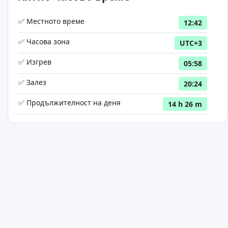
✅ Местното време
12:42
✅ Часова зона
UTC+3
✅ Изгрев
05:58
✅ Залез
20:24
✅ Продължителност на деня
14 h 26 m