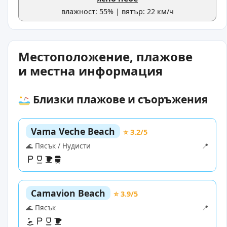
влажност: 55% | вятър: 22 км/ч
Местоположение, плажове
и местна информация
Близки плажове и съоръжения
Vama Veche Beach
⭐ 3.2/5
🌊 Пясък / Нудисти
📍
Camavion Beach
⭐ 3.9/5
🌊 Пясък
📍