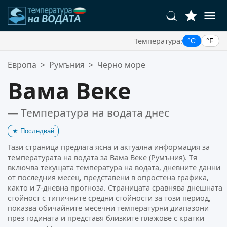
Температура:
°C
°F
Вашите Любими Местоположения:
Европа
>
Румъния
>
Черно море
Вашият списък с любими е празен.
Вама Веке
— Температура на водата днес
★
Последвай
Тази страница предлага ясна и актуална информация за
температурата на водата за Вама Веке (Румъния). Тя
включва текущата температура на водата, дневните данни
от последния месец, представени в опростена графика,
както и 7-дневна прогноза. Страницата сравнява днешната
стойност с типичните средни стойности за този период,
показва обичайните месечни температурни диапазони
през годината и представя близките плажове с кратки