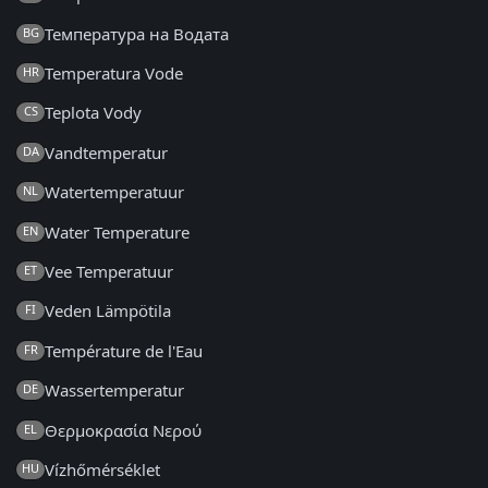
Температура на Водата
BG
Temperatura Vode
HR
Teplota Vody
CS
Vandtemperatur
DA
Watertemperatuur
NL
Water Temperature
EN
Vee Temperatuur
ET
Veden Lämpötila
FI
Température de l'Eau
FR
Wassertemperatur
DE
Θερμοκρασία Νερού
EL
Vízhőmérséklet
HU