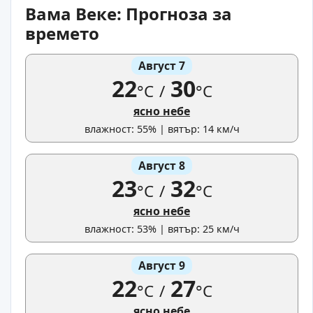
Вама Веке: Прогноза за
времето
Август 7
22
30
°C
/
°C
ясно небе
влажност: 55% | вятър: 14 км/ч
Август 8
23
32
°C
/
°C
ясно небе
влажност: 53% | вятър: 25 км/ч
Август 9
22
27
°C
/
°C
ясно небе