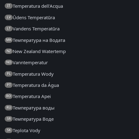
Temperatura dell'Acqua
IT
Ūdens Temperatūra
LV
Vandens Temperatūra
LT
Температура на Водата
MK
New Zealand Watertemp
NZ
Vanntemperatur
NO
Temperatura Wody
PL
Temperatura da Água
PT
Temperatura Apei
RO
Температура воды
RU
Температура Воде
SR
Teplota Vody
SK