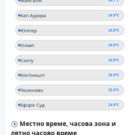
Мангалія
24.7°C
Кап Аурора
24.9°C
Юпітер
24.9°C
Олімп
24.9°C
Скиту
24.9°C
Костінешті
24.9°C
Тюленово
25.0°C
Ефоріє Суд
24.9°C
Местно време, часова зона и
лятно часово време