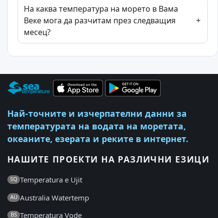
На каква температура на морето в Вама
Веке мога да разчитам през следващия
месец?
Най-точните и изчерпателни данни за
температурата на водата на моретата,
океаните, езерата и реките в интернет.
НАШИТЕ ПРОЕКТИ НА РАЗЛИЧНИ ЕЗИЦИ
Temperatura e Ujit
SQ
Australia Watertemp
AU
Temperatura Vode
BS