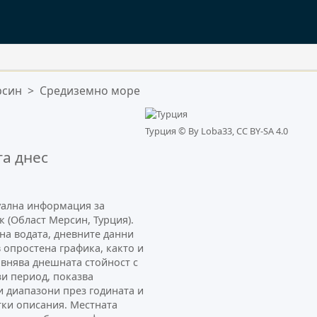
ения:
рсин
>
Средиземно море
ен.
Турция ©
By Loba33, CC BY-SA 4.0
а днес
туална информация за
 (Област Мерсин, Турция).
на водата, дневните данни
 опростена графика, както и
авнява днешната стойност с
зи период, показва
 диапазони през годината и
тки описания. Местната