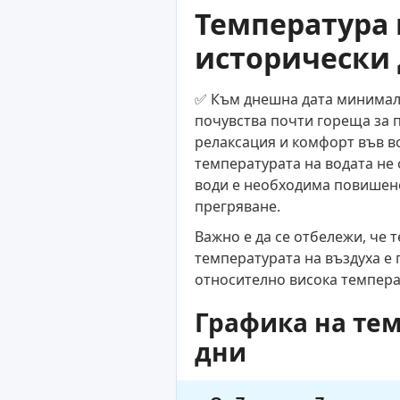
Температура 
исторически 
✅ Към днешна дата минимална
почувства почти гореща за п
релаксация и комфорт във во
температурата на водата не 
води е необходима повишено
прегряване.
Важно е да се отбележи, че 
температурата на въздуха е 
относително висока темпера
Графика на тем
дни