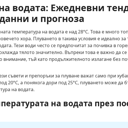
на водата: Ежедневни тен
данни и прогноза
та температура на водата е над 28°C. Това е много топ
овечето хора. Плуването в такива условия е идеално за 
дата. Тези води често се предпочитат за почивка в гор
охлажда тялото значително. Въпреки това е важно да се 
 внимание, тъй като продължителното излагане без по
тези съвети и препоръки за плуване важат само при хуба
под 20°C, а понякога дори под 25°C, плуването може да
тура на водата.
пературата на водата през по