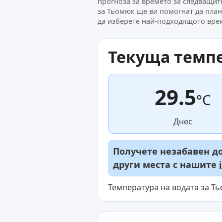
прогноза за времето за следващи
за Тьомюк ще ви помогнат да пла
да изберете най-подходящото врем
Текуща темпе
29.5
°C
Днес
Получете незабавен до
други места с нашите
Температура на водата за Т