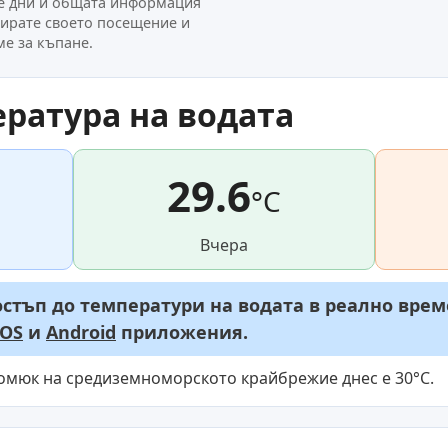
те дни и общата информация
нирате своето посещение и
е за къпане.
ратура на водата
29.6
°C
Вчера
стъп до температури на водата в реално врем
iOS
и
Android
приложения.
ьомюк на средиземноморското крайбрежие днес е 30°C.