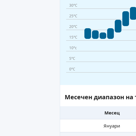
30°C
25°C
20°C
15°C
10°c
5°C
0°C
Месечен диапазон на 
Месец
Януари