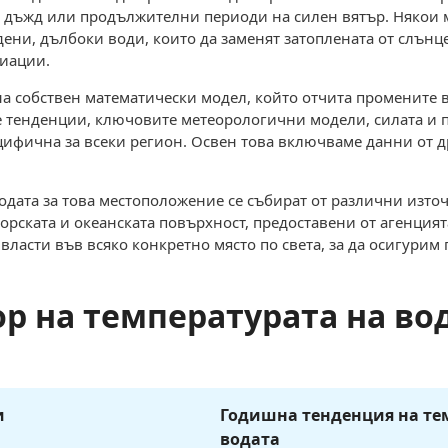
н дъжд или продължителни периоди на силен вятър. Някои 
дени, дълбоки води, които да заменят затоплената от слънц
риации.
на собствен математически модел, който отчита промените в
е тенденции, ключовите метеорологични модели, силата и п
цифична за всеки регион. Освен това включваме данни от др
водата за това местоположение се събират от различни изт
орската и океанската повърхност, предоставени от агенция
ласти във всяко конкретно място по света, за да осигурим
р на температурата на во
и
Годишна тенденция на те
водата