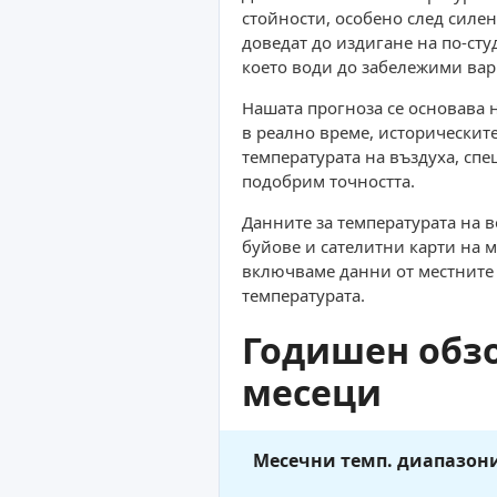
стойности, особено след силе
доведат до издигане на по-сту
което води до забележими ва
Нашата прогноза се основава 
в реално време, историческит
температурата на въздуха, спе
подобрим точността.
Данните за температурата на 
буйове и сателитни карти на м
включваме данни от местните в
температурата.
Годишен обзо
месеци
Месечни темп. диапазон