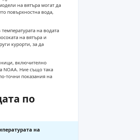
модели на вятъра могат да
ето повърхностна вода,
 температурата на водата
осоката на вятъра и
уги курорти, за да
очници, включително
та NOAA. Ние също така
 по-точни показания на
дата по
мпературата на