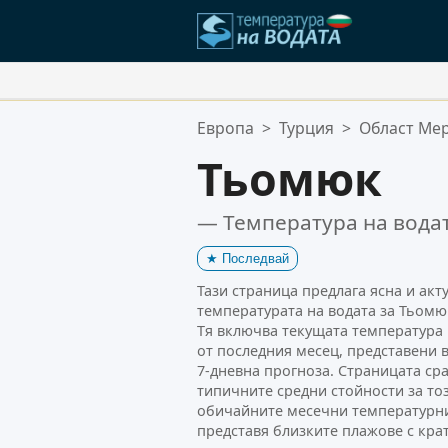
Вашите Любими Местополож
Европа
>
Турция
>
Област Ме
Вашият списък с любими е праз
Тьомюк
— Температура на водат
★
Последвай
Тази страница предлага ясна и ак
температурата на водата за Тьомюк
Тя включва текущата температура 
от последния месец, представени в
7-дневна прогноза. Страницата ср
типичните средни стойности за то
обичайните месечни температурни
представя близките плажове с кра