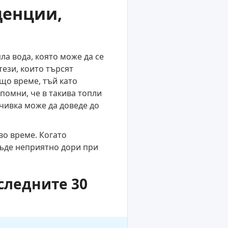
денции,
ла вода, която може да се
тези, които търсят
ещо време, тъй като
помни, че в такива топли
чивка може да доведе до
во време. Когато
 бъде неприятно дори при
следните 30