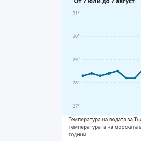
От 7 юли до 7 август
31°
30°
29°
28°
27°
Температура на водата за Ть
температурата на морската в
години.