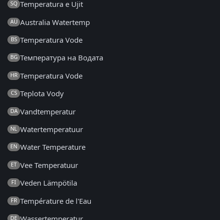
Temperatura e Ujit
SQ
Australia Watertemp
AU
Temperatura Vode
BS
Температура на Водата
BG
Temperatura Vode
HR
Teplota Vody
CS
Vandtemperatur
DA
Watertemperatuur
NL
Water Temperature
EN
Vee Temperatuur
ET
Veden Lämpötila
FI
Température de l'Eau
FR
Wassertemperatur
DE