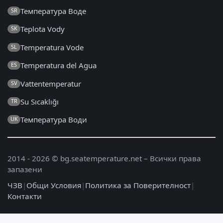
Температура Воде
SR
Teplota Vody
SK
Temperatura Vode
SL
Temperatura del Agua
ES
Vattentemperatur
SV
Su Sıcaklığı
TR
Температура Води
UK
2014 - 2026 © bg.seatemperature.net – Всички права
запазени
ЧЗВ
|
Общи Условия
|
Политика за Поверителност
|
Контакти