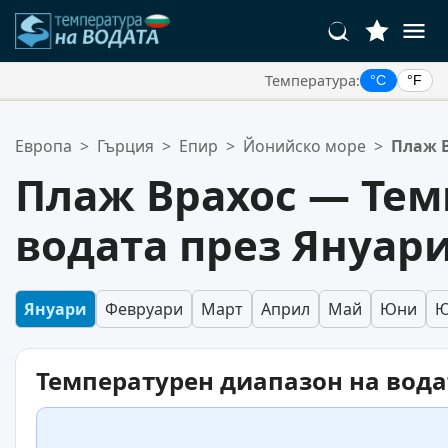
Температура:
°C
°F
Вашите Любими Местоположения:
Европа
>
Гърция
>
Епир
>
Йонийско море
>
Плаж 
Вашият списък с любими е празен.
Плаж Врахос — Тем
водата през Януар
Януари
Февруари
Март
Април
Май
Юни
Ю
Температурен диапазон на вода