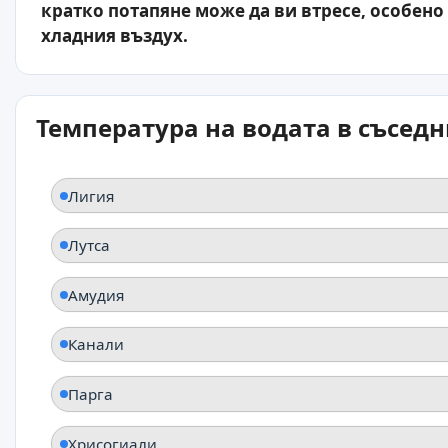
кратко потапяне може да ви втресе, особено 
хладния въздух.
Температура на водата в съсед
Лигия
Лутса
Амудия
Канали
Парга
Хрисогиали