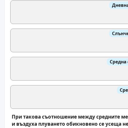
Дневна
Слънче
Средна 
Сре
При такова съотношение между средните ме
и въздуха плуването обикновено се усеща н