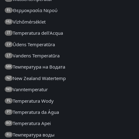
Θερμοκρασία Νερού
EL
Vízhőmérséklet
HU
Temperatura dell'Acqua
IT
Ūdens Temperatūra
LV
Vandens Temperatūra
LT
Температура на Водата
MK
New Zealand Watertemp
NZ
Vanntemperatur
NO
Temperatura Wody
PL
Temperatura da Água
PT
Temperatura Apei
RO
Температура воды
RU