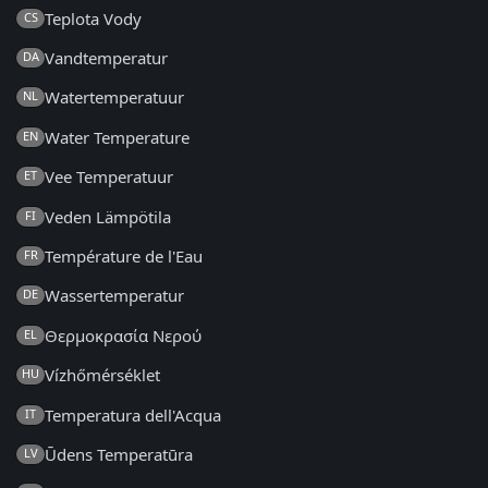
Teplota Vody
CS
Vandtemperatur
DA
Watertemperatuur
NL
Water Temperature
EN
Vee Temperatuur
ET
Veden Lämpötila
FI
Température de l'Eau
FR
Wassertemperatur
DE
Θερμοκρασία Νερού
EL
Vízhőmérséklet
HU
Temperatura dell'Acqua
IT
Ūdens Temperatūra
LV