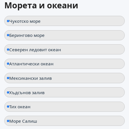
Морета и океани
Чукотско море
Берингово море
Северен ледовит океан
Атлантически океан
Мексикански залив
Хъдсънов залив
Тих океан
Море Салиш