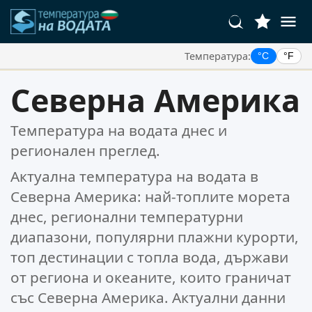
Температура:
°C
°F
Вашите Любими Местоположения:
Северна Америка
Вашият списък с любими е празен.
Температура на водата днес и
регионален преглед.
Актуална температура на водата в
Северна Америка: най-топлите морета
днес, регионални температурни
диапазони, популярни плажни курорти,
топ дестинации с топла вода, държави
от региона и океаните, които граничат
със Северна Америка. Актуални данни