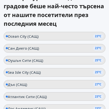
градове беше най-често търсена
от нашите посетители през
последния месец
Ocean City (САЩ)
23°C
Сан Диего (САЩ)
23°C
Оушън Сити (САЩ)
25°C
Sea Isle City (САЩ)
25°C
Дък (САЩ)
27°C
Атлантик Сити (САЩ)
23°C
Лос Анджелис (САЩ)
23°C