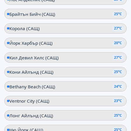
Брайтън Бийч (САЩ)
25°C
Корола (САЩ)
27°C
Йорк Харбър (САЩ)
20°C
Кил Девил Хилс (САЩ)
27°C
Кони Айлънд (САЩ)
25°C
Bethany Beach (САЩ)
24°C
Ventnor City (САЩ)
23°C
Лонг Айлънд (САЩ)
25°C
Ню Йорк (САЩ)
25°C