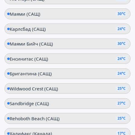
Маями (САЩ)
30°C
Карлсбад (САЩ)
24°C
Маями Бийч (САЩ)
30°C
Енсинитас (САЩ)
24°C
Бригантина (САЩ)
24°C
Wildwood Crest (САЩ)
25°C
Sandbridge (САЩ)
27°C
Rehoboth Beach (САЩ)
25°C
Халифакс (Канада)
17°C