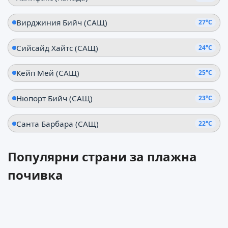
Вирджиния Бийч (САЩ)
27°C
Сийсайд Хайтс (САЩ)
24°C
Кейп Мей (САЩ)
25°C
Нюпорт Бийч (САЩ)
23°C
Санта Барбара (САЩ)
22°C
Популярни страни за плажна
почивка