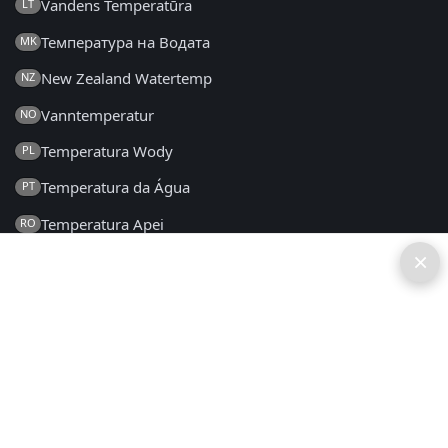
Vandens Temperatūra
LT
Температура на Водата
MK
New Zealand Watertemp
NZ
Vanntemperatur
NO
Temperatura Wody
PL
Temperatura da Água
PT
Temperatura Apei
RO
×
Температура воды
RU
Температура Воде
SR
Teplota Vody
SK
Temperatura Vode
SL
Temperatura del Agua
ES
Vattentemperatur
SV