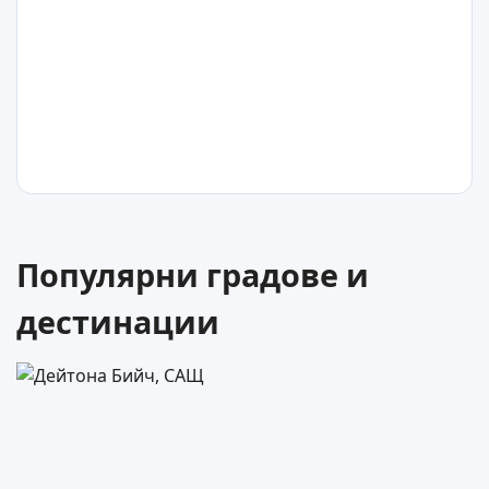
31
°C
Мобил
САЩ
31
°C
Популярни градове и
Апер Шугарлоуф Кий
дестинации
САЩ