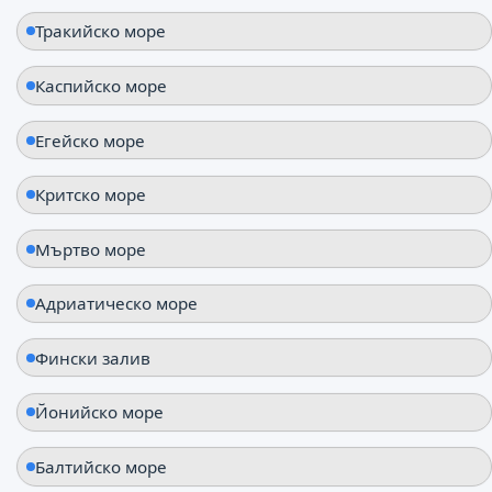
Тракийско море
Каспийско море
Егейско море
Критско море
Мъртво море
Адриатическо море
Фински залив
Йонийско море
Балтийско море