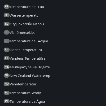
Température de l'Eau
FR
Wassertemperatur
DE
Θερμοκρασία Νερού
EL
Vízhőmérséklet
HU
Temperatura dell'Acqua
IT
Ūdens Temperatūra
LV
Vandens Temperatūra
LT
Температура на Водата
MK
New Zealand Watertemp
NZ
Vanntemperatur
NO
Temperatura Wody
PL
Temperatura da Água
PT