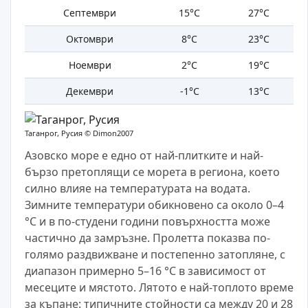
Септември
15°C
27°C
Октомври
8°C
23°C
Ноември
2°C
19°C
Декември
-1°C
13°C
Таганрог, Русия ©
Dimon2007
Азовско море е едно от най-плитките и най-
бързо претоплящи се морета в региона, което
силно влияе на температурата на водата.
Зимните температури обикновено са около 0–4
°C и в по-студени години повърхността може
частично да замръзне. Пролетта показва по-
голямо раздвижване и постепенно затопляне, с
диапазон примерно 5–16 °C в зависимост от
месеците и мястото. Лятото е най-топлото време
за къпане: типичните стойности са между 20 и 28