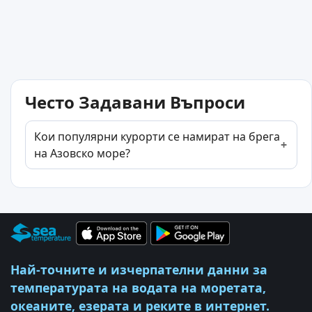
Често Задавани Въпроси
Кои популярни курорти се намират на брега
на Азовско море?
Най-точните и изчерпателни данни за
температурата на водата на моретата,
океаните, езерата и реките в интернет.