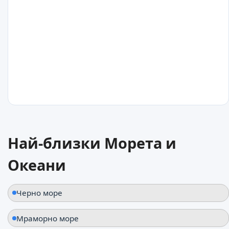
25
°C
Приморск
Украйна
25
°C
Най-близки Морета и
Урзуф
Океани
Украйна
Черно море
Мраморно море