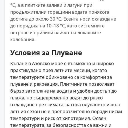
°C, а в плитките заливи и лагуни при
продължителни горещини водата понякога
достига до около 30 °C. Есента носи охлаждане
до порядъка на 10–18 °C, като системните
ветрове и приливи влияят на локалните
колебания.
Условия за Плуване
Къпане в Азовско море е възможно и широко
практикувано през летните месеци, когато
температурите обикновено са комфортни за
плуване и рекреация. Плитчините позволяват
бързо затопляне на водата и удобен достъп до
плажа, но същевременно водят до рязко
охлаждане през зимата, затова плуването извън
летния сезон не е препоръчително поради ниски
температури и риск от хипотермия. Освен
температурата, за безопасността са важни и