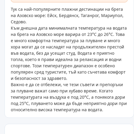
Тук са най-популярните плажни дестинации на брега
на Азовско море: Ейск, Бердянск, Таганрог, Мариупол,
Седово.
Към днешна дата минималната температура на водата
на брега на Азовско море варира от 23°C до 26°C. Това
е много комфортна температура за плуване и много
хора могат да се насладят на продължителен престой
във водата, без да усещат студ. Водата е приятно
топла, което я прави идеална за релаксация и водни
спортове. Този температурен диапазон е особено
популярен сред туристите, тъй като съчетава комфорт
и безопасност за здравето.
Важно е да се отбележи, че тези съвети и препоръки
за плуване важат само при хубаво време. Когато
температурата на въздуха е под 20°C, а понякога дори
под 25°C, плуването може да бъде неприятно дори при
относително висока температура на водата.