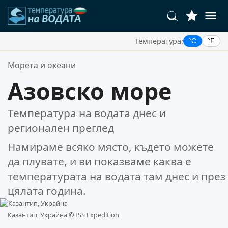
Температура:
°C
°F
Вашите Любими Местоположения:
Морета и океани
Вашият списък с любими е празен.
Азовско море
Температура на водата днес и
регионален преглед
Намираме всяко място, където можете
да плувате, и ви показваме каква е
температурата на водата там днес и през
цялата година.
Казантип, Украйна ©
ISS Expedition