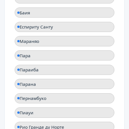
Баия
Еспириту Санту
Мараняо
Пара
Параиба
Парана
Пернамбуко
Пиауи
Рио Гранде ду Норте