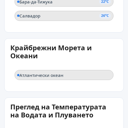
Бара-да-Тижука
22°C
Салвадор
26°C
Крайбрежни Морета и
Океани
Атлантически океан
Преглед на Температурата
на Водата и Плуването