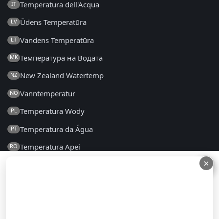
Temperatura dell'Acqua
IT
Ūdens Temperatūra
LV
Vandens Temperatūra
LT
Температура на Водата
MK
New Zealand Watertemp
NZ
Vanntemperatur
NO
Temperatura Wody
PL
Temperatura da Água
PT
Temperatura Apei
RO
×
×
Температура воды
RU
Температура Воде
SR
Teplota Vody
SK
Temperatura Vode
SL