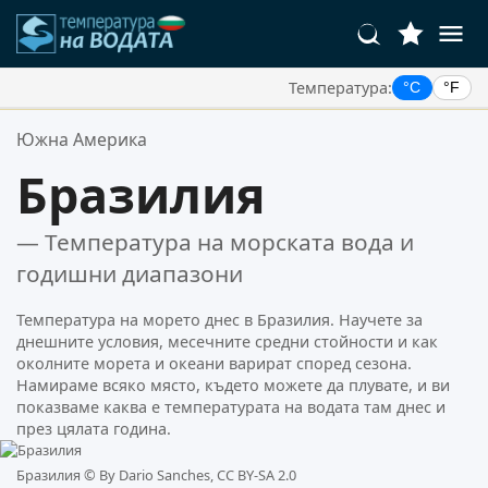
Температура:
°C
°F
Вашите Любими Местоположения:
Южна Америка
Вашият списък с любими е празен.
Бразилия
— Температура на морската вода и
годишни диапазони
Температура на морето днес в Бразилия. Научете за
днешните условия, месечните средни стойности и как
околните морета и океани варират според сезона.
Намираме всяко място, където можете да плувате, и ви
показваме каква е температурата на водата там днес и
през цялата година.
Бразилия ©
By Dario Sanches, CC BY-SA 2.0