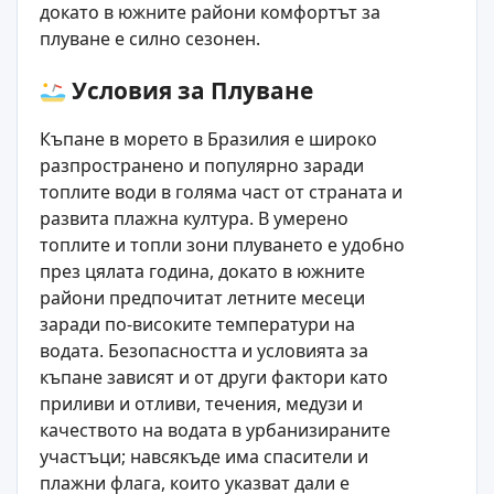
докато в южните райони комфортът за
плуване е силно сезонен.
Условия за Плуване
Къпане в морето в Бразилия е широко
разпространено и популярно заради
топлите води в голяма част от страната и
развита плажна култура. В умерено
топлите и топли зони плуването е удобно
през цялата година, докато в южните
райони предпочитат летните месеци
заради по-високите температури на
водата. Безопасността и условията за
къпане зависят и от други фактори като
приливи и отливи, течения, медузи и
качеството на водата в урбанизираните
участъци; навсякъде има спасители и
плажни флага, които указват дали е