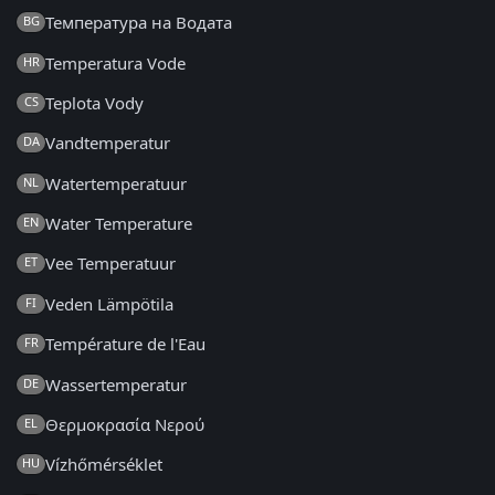
Температура на Водата
BG
Temperatura Vode
HR
Teplota Vody
CS
Vandtemperatur
DA
Watertemperatuur
NL
Water Temperature
EN
Vee Temperatuur
ET
Veden Lämpötila
FI
Température de l'Eau
FR
Wassertemperatur
DE
Θερμοκρασία Νερού
EL
Vízhőmérséklet
HU