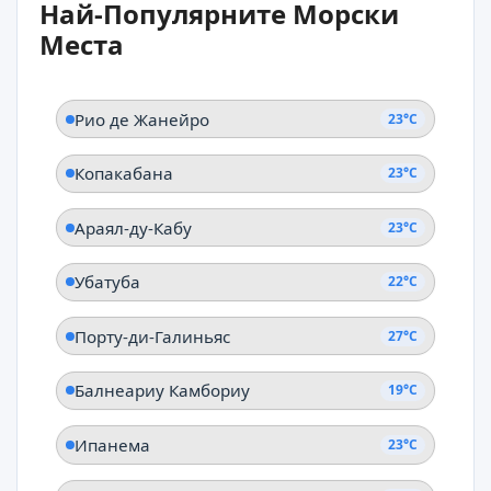
Най-Популярните Морски
Сантана
Места
Амапа
Рио де Жанейро
23°C
Копакабана
23°C
Араял-ду-Кабу
23°C
Убатуба
22°C
Порту-ди-Галиньяс
27°C
Балнеариу Камбориу
19°C
Ипанема
23°C