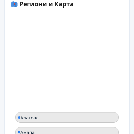
Региони и Карта
Алагоас
Амапа