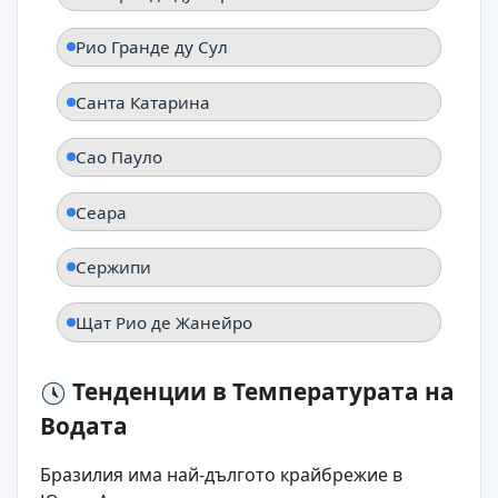
Рио Гранде ду Сул
Санта Катарина
Сао Пауло
Сеара
Сержипи
Щат Рио де Жанейро
Тенденции в Температурата на
Водата
Бразилия има най-дългото крайбрежие в