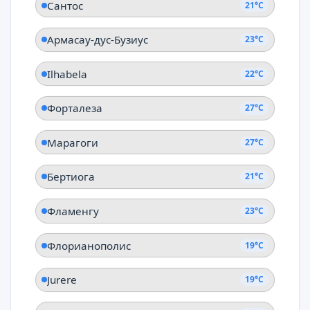
Сантос
21°C
Армасау-дус-Бузиус
23°C
Ilhabela
22°C
Форталеза
27°C
Марагоги
27°C
Бертиога
21°C
Фламенгу
23°C
Флорианополис
19°C
Jurere
19°C