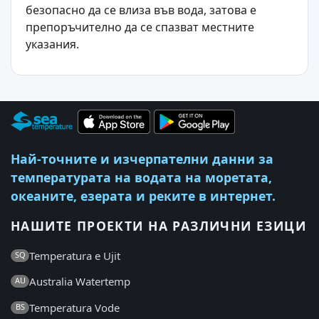
безопасно да се влиза във вода, затова е
препоръчително да се спазват местните
указания.
Най-точните и изчерпателни данни за
температурата на водата на моретата,
океаните, езерата и реките в интернет.
НАШИТЕ ПРОЕКТИ НА РАЗЛИЧНИ ЕЗИЦИ
Temperatura e Ujit
SQ
Australia Watertemp
AU
Temperatura Vode
BS