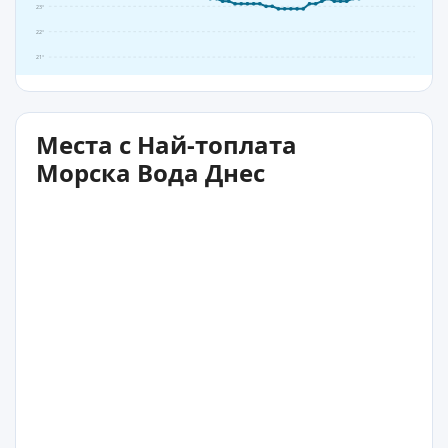
23°
22°
21°
Места с Най-топлата
Морска Вода Днес
29°C