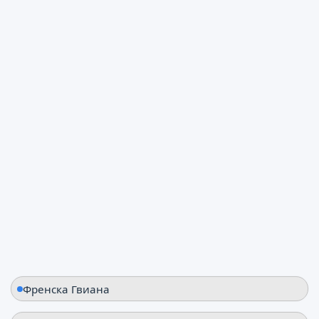
Еквадор
Перу
Френска Гвиана