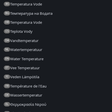
Temperatura Vode
BS
Температура на Водата
BG
Temperatura Vode
HR
Teplota Vody
CS
Vandtemperatur
DA
Watertemperatuur
NL
Water Temperature
EN
Vee Temperatuur
ET
Veden Lämpötila
FI
Température de l'Eau
FR
Wassertemperatur
DE
Θερμοκρασία Νερού
EL