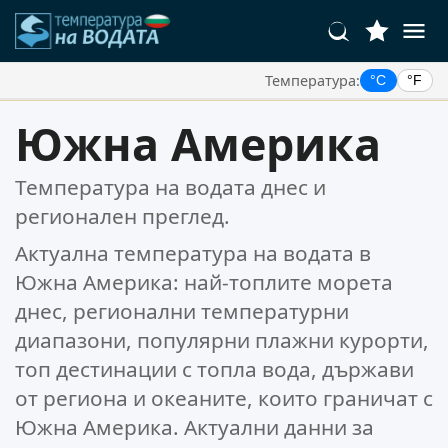
Температура:
°C
°F
Вашите Любими Местоположения:
Южна Америка
Вашият списък с любими е празен.
Температура на водата днес и
регионален преглед.
Актуална температура на водата в
Южна Америка: най-топлите морета
днес, регионални температурни
диапазони, популярни плажни курорти,
топ дестинации с топла вода, държави
от региона и океаните, които граничат с
Южна Америка. Актуални данни за