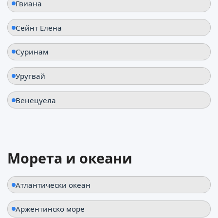
Гвиана
Сейнт Елена
Суринам
Уругвай
Венецуела
Морета и океани
Атлантически океан
Аржентинско море