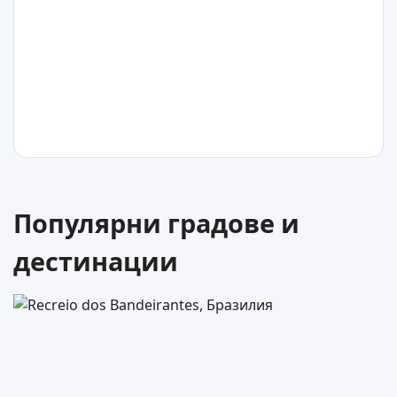
30
°C
Арболети
Колумбия
30
°C
Популярни градове и
Некокли
дестинации
Колумбия