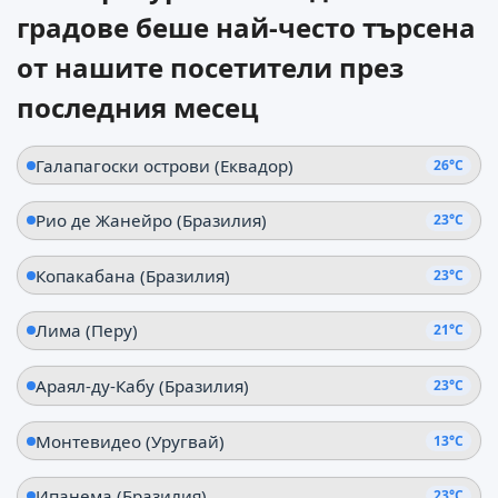
градове беше най-често търсена
от нашите посетители през
последния месец
Галапагоски острови (Еквадор)
26°C
Рио де Жанейро (Бразилия)
23°C
Копакабана (Бразилия)
23°C
Лима (Перу)
21°C
Араял-ду-Кабу (Бразилия)
23°C
Монтевидео (Уругвай)
13°C
Ипанема (Бразилия)
23°C