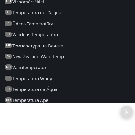
Vízhőmérséklet
HU
Temperatura dell'Acqua
IT
Ūdens Temperatūra
LV
Vandens Temperatūra
LT
Температура на Водата
MK
New Zealand Watertemp
NZ
Vanntemperatur
NO
Temperatura Wody
PL
Temperatura da Água
PT
Temperatura Apei
RO
×
Температура воды
RU
Температура Воде
SR
Teplota Vody
SK