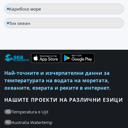
Карибско море
Тих океан
Най-точните и изчерпателни данни за
температурата на водата на моретата,
океаните, езерата и реките в интернет.
НАШИТЕ ПРОЕКТИ НА РАЗЛИЧНИ ЕЗИЦИ
Temperatura e Ujit
SQ
Australia Watertemp
AU