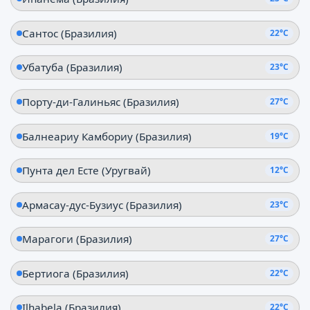
Сантос (Бразилия)
22°C
Убатуба (Бразилия)
23°C
Порту-ди-Галиньяс (Бразилия)
27°C
Балнеариу Камбориу (Бразилия)
19°C
Пунта дел Есте (Уругвай)
12°C
Армасау-дус-Бузиус (Бразилия)
23°C
Марагоги (Бразилия)
27°C
Бертиога (Бразилия)
22°C
Ilhabela (Бразилия)
22°C