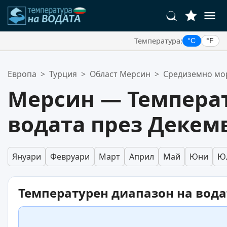
Температура:
°C
°F
Вашите Любими Местоположения:
Европа
>
Турция
>
Област Мерсин
>
Средиземно мо
Вашият списък с любими е празен.
Мерсин — Температ
водата през Декем
Януари
Февруари
Март
Април
Май
Юни
Ю
Температурен диапазон на вода