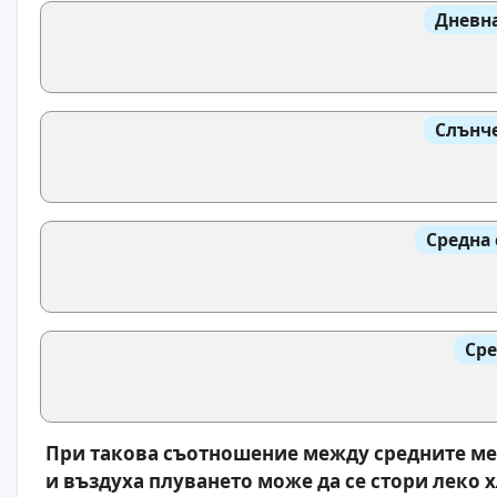
Дневна
Слънче
Средна 
Сре
При такова съотношение между средните ме
и въздуха плуването може да се стори леко х