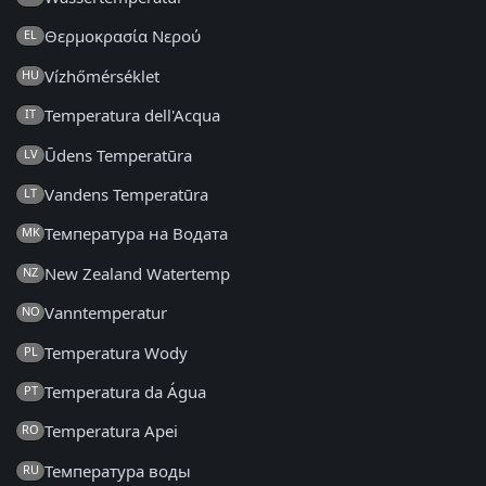
Θερμοκρασία Νερού
EL
Vízhőmérséklet
HU
Temperatura dell'Acqua
IT
Ūdens Temperatūra
LV
Vandens Temperatūra
LT
Температура на Водата
MK
New Zealand Watertemp
NZ
Vanntemperatur
NO
Temperatura Wody
PL
Temperatura da Água
PT
Temperatura Apei
RO
Температура воды
RU