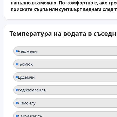
напълно възможно. По-комфортно е, ако гре
поискате кърпа или суитшърт веднага след т
Температура на водата в съсед
Чешмели
Тьомюк
Ердемли
Коджахасанлъ
Лимонлу
Саръмсаклъ