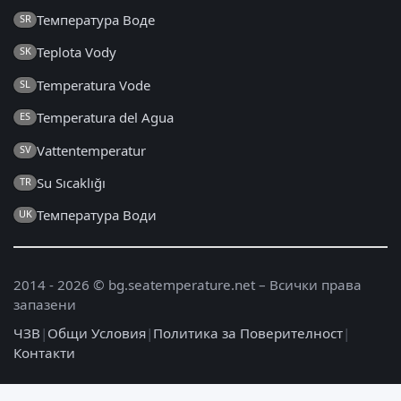
Температура Воде
SR
Teplota Vody
SK
Temperatura Vode
SL
Temperatura del Agua
ES
Vattentemperatur
SV
Su Sıcaklığı
TR
Температура Води
UK
2014 - 2026 © bg.seatemperature.net – Всички права
запазени
ЧЗВ
|
Общи Условия
|
Политика за Поверителност
|
Контакти