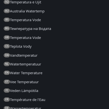
Temperatura e Ujit
SQ
Australia Watertemp
AU
Temperatura Vode
BS
Температура на Водата
BG
Temperatura Vode
HR
Teplota Vody
CS
Vandtemperatur
DA
Watertemperatuur
NL
Water Temperature
EN
Vee Temperatuur
ET
Veden Lämpötila
FI
Température de l'Eau
FR
Wassertemperatur
DE