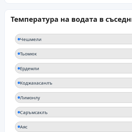
Температура на водата в съсед
Чешмели
Тьомюк
Ердемли
Коджахасанлъ
Лимонлу
Саръмсаклъ
Аяс