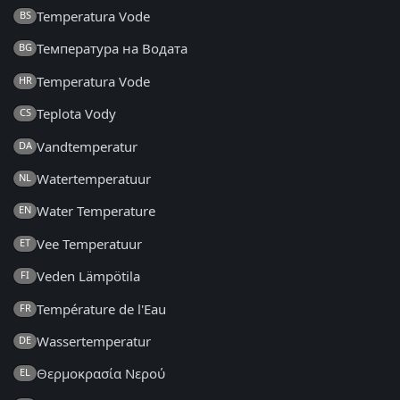
Temperatura Vode
BS
Температура на Водата
BG
Temperatura Vode
HR
Teplota Vody
CS
Vandtemperatur
DA
Watertemperatuur
NL
Water Temperature
EN
Vee Temperatuur
ET
Veden Lämpötila
FI
Température de l'Eau
FR
Wassertemperatur
DE
Θερμοκρασία Νερού
EL