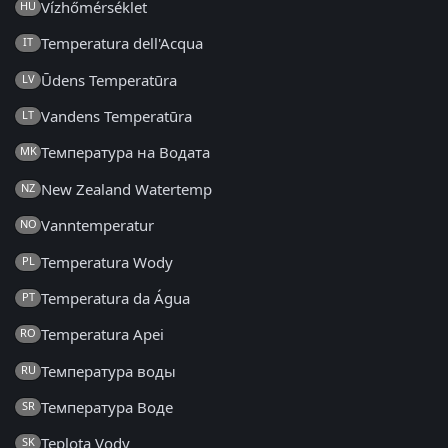
Vízhőmérséklet
HU
Temperatura dell'Acqua
IT
Ūdens Temperatūra
LV
Vandens Temperatūra
LT
Температура на Водата
MK
New Zealand Watertemp
NZ
Vanntemperatur
NO
Temperatura Wody
PL
Temperatura da Água
PT
Temperatura Apei
RO
Температура воды
RU
Температура Воде
SR
Teplota Vody
SK