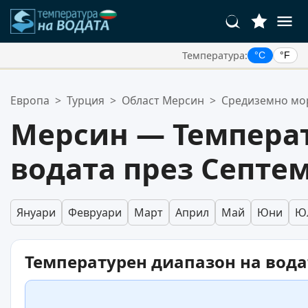
Температура:
°C
°F
Вашите Любими Местоположения:
Европа
>
Турция
>
Област Мерсин
>
Средиземно мо
Вашият списък с любими е празен.
Мерсин — Температ
водата през Септе
Януари
Февруари
Март
Април
Май
Юни
Ю
Температурен диапазон на вода