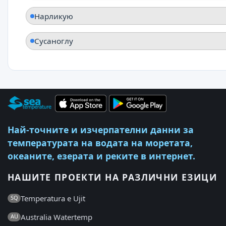
Нарликую
Сусаноглу
Най-точните и изчерпателни данни за
температурата на водата на моретата,
океаните, езерата и реките в интернет.
НАШИТЕ ПРОЕКТИ НА РАЗЛИЧНИ ЕЗИЦИ
Temperatura e Ujit
SQ
Australia Watertemp
AU