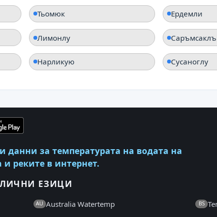
Тьомюк
Ердемли
Лимонлу
Саръмсаклъ
Нарликую
Сусаноглу
и данни за температурата на водата на
 и реките в интернет.
ЗЛИЧНИ ЕЗИЦИ
Australia Watertemp
Te
AU
BS