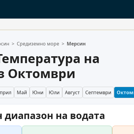
ения:
рсин
>
Средиземно море
>
Мерсин
ен.
Температура на
ез Октомври
прил
Май
Юни
Юли
Август
Септември
Октом
 диапазон на водата