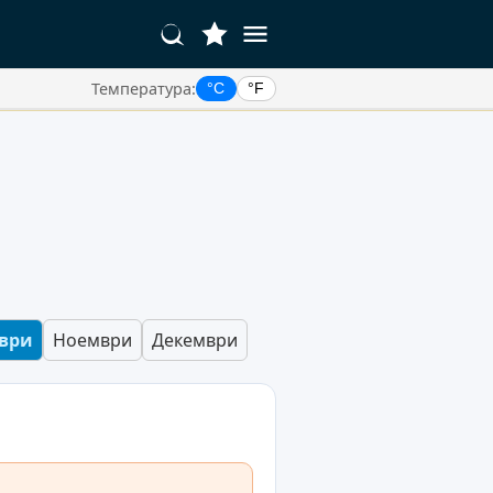
Температура:
°C
°F
ври
Ноември
Декември