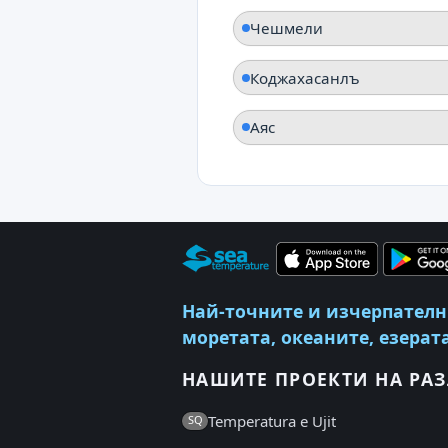
Чешмели
Коджахасанлъ
Аяс
Най-точните и изчерпателн
моретата, океаните, езерата
НАШИТЕ ПРОЕКТИ НА РА
Temperatura e Ujit
SQ