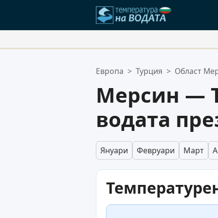
Вашите Любими Местополож
Европа
>
Турция
>
Област Ме
Вашият списък с любими е праз
Мерсин — 
водата пр
Януари
Февруари
Март
А
Температурен