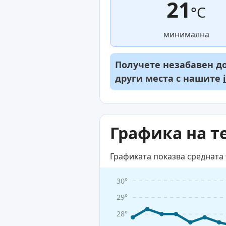
21
°C
минимална
Получете незабавен до
други места с нашите
Графика на т
Графиката показва средната 
30°
29°
28°