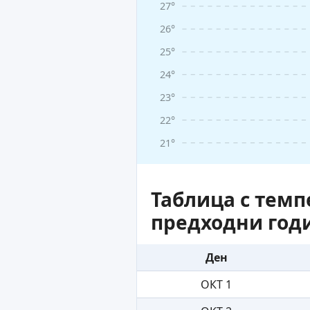
27°
26°
25°
24°
23°
22°
21°
Таблица с темп
предходни год
Ден
ОКТ 1