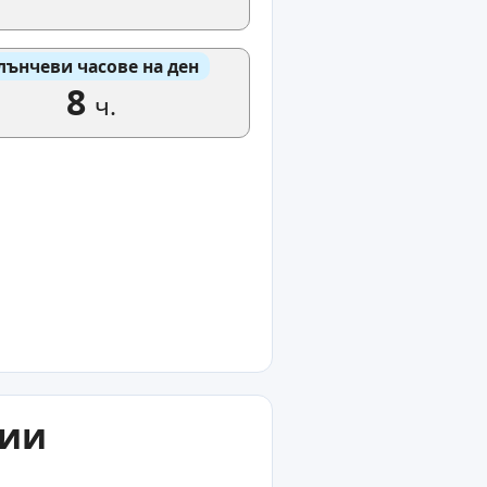
лънчеви часове на ден
8
ч.
ции